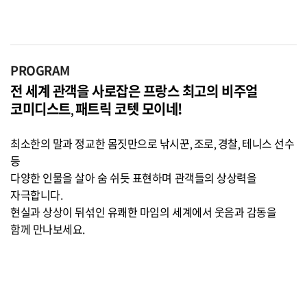
PROGRAM
전 세계 관객을 사로잡은 프랑스 최고의 비주얼
코미디스트
패트릭 코텟 모이네
!
,
최소한의 말과 정교한 몸짓만으로 낚시꾼
조로
경찰
테니스 선수
,
,
,
등
다양한 인물을 살아 숨 쉬듯 표현하며 관객들의 상상력을
자극합니다
.
현실과 상상이 뒤섞인 유쾌한 마임의 세계에서 웃음과 감동을
함께 만나보세요
.