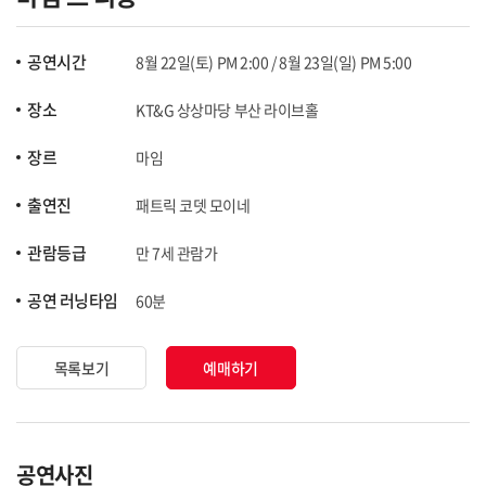
공연시간
8월 22일(토) PM 2:00 / 8월 23일(일) PM 5:00
장소
KT&G 상상마당 부산 라이브홀
장르
마임
출연진
패트릭 코뎃 모이네
관람등급
만 7세 관람가
공연 러닝타임
60분
목록보기
예매하기
공연사진