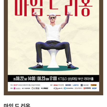
마임 드 리옹