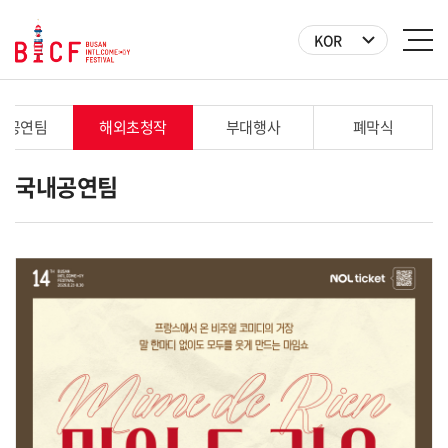
KOR
내공연팀
해외초청작
부대행사
폐막식
국내공연팀