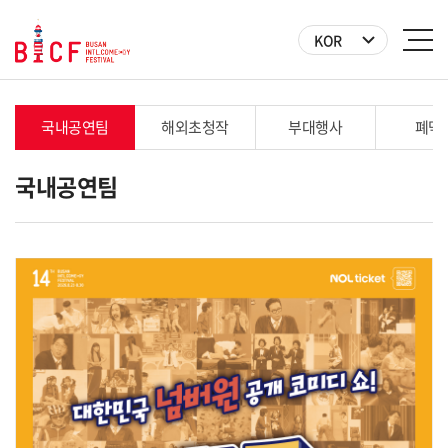
KOR
국내공연팀
해외초청작
부대행사
폐막
국내공연팀