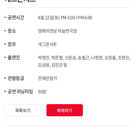
공연시간
8월 22일(토) PM 3:00 I PM 6:00
장소
영화의전당 하늘연극장
장르
개그콘서트
출연진
박영진, 박준형, 신윤승, 송필근, 나현영, 오정율, 조현민,
김성원, 김진곤 등
관람등급
전체관람가
공연 러닝타임
90분
목록보기
예매하기