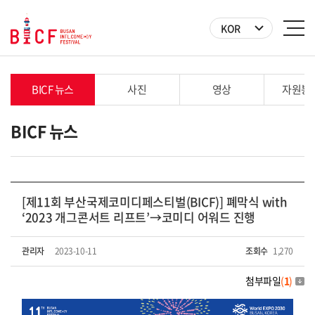
KOR
BICF 뉴스
사진
영상
자원봉
BICF 뉴스
[제11회 부산국제코미디페스티벌(BICF)] 폐막식 with
‘2023 개그콘서트 리프트’→코미디 어워드 진행
관리자
2023-10-11
조회수
1,270
첨부파일
(
1
)