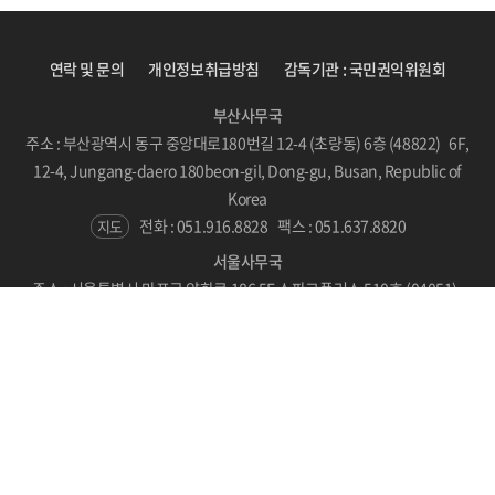
연락 및 문의
개인정보취급방침
감독기관 : 국민권익위원회
부산사무국
주소 : 부산광역시 동구 중앙대로180번길 12-4 (초량동) 6층 (48822) 6F,
12-4, Jungang-daero 180beon-gil, Dong-gu, Busan, Republic of
Korea
전화 : 051.916.8828
팩스 : 051.637.8820
지도
서울사무국
주소 : 서울특별시 마포구 양화로 186 5F 스파크플러스 510호 (04051)
#510, SPARKPLUS, LC Tower, 186 Yanghwa-ro, Mapo-gu, Seoul,
Republic of Korea
지도
Copyright © BICF 2021. All Rights Reserved.