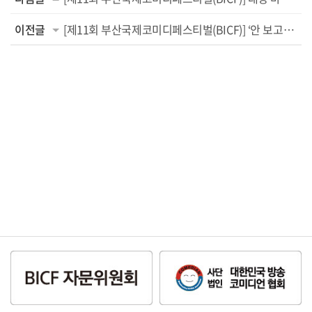
이전글
[제11회 부산국제코미디페스티벌(BICF)] ‘안 보고는 못 배길’ 2주 차 극장 공연팀 라...