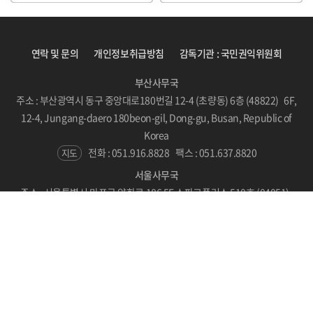
연락 및 문의
개인정보취급방침
감독기관 : 국민권익위원회
부산사무국
주소 : 부산광역시 동구 중앙대로180번길 12-4 (초량동) 6층 (48822) 6F,
12-4, Jungang-daero 180beon-gil, Dong-gu, Busan, Republic of
Korea
전화 : 051.916.8828
팩스 : 051.637.8820
지도
서울사무국
주소 : 서울특별시 마포구 양화로 186 5F 스파크플러스 510호 (04051)
#510, SPARKPLUS, LC Tower, 186 Yanghwa-ro, Mapo-gu, Seoul,
Republic of Korea
지도
Copyright © BICF 2021. All Rights Reserved.