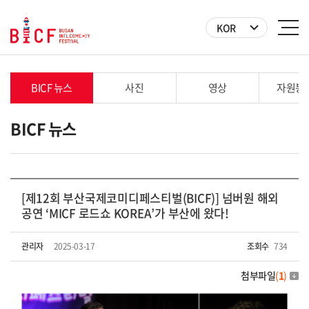
KOR
BICF 뉴스
사진
영상
자원봉
BICF 뉴스
[제12회 부산국제코미디페스티벌(BICF)] 넘버원 해외
공연 ‘MICF 로드쇼 KOREA’가 부산에 왔다!
관리자
2025-03-17
조회수
734
첨부파일
(
1
)