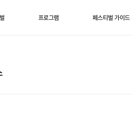
벌
프로그램
페스티벌 가이드
개막식
공연시간표
국내공연팀
공연장안내
해외초청작
온라인상영안내
스
부대행사
폐막식