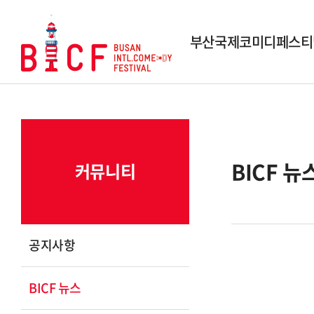
부산국제코미디페스티
행사개요
역대 페스티벌
역대 수상작
BICF 뉴
커뮤니티
시상내역
조직도
스폰서 및 파트너
공지사항
연락 및 문의
BICF 뉴스