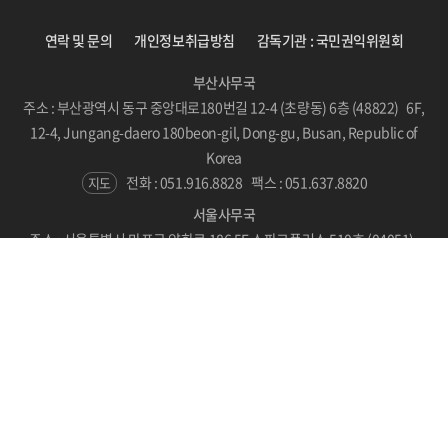
연락 및 문의
개인정보취급방침
감독기관 : 국민권익위원회
부산사무국
주소 : 부산광역시 동구 중앙대로180번길 12-4 (초량동) 6층 (48822) 6F,
12-4, Jungang-daero 180beon-gil, Dong-gu, Busan, Republic of
Korea
전화 : 051.916.8828
팩스 : 051.637.8820
지도
서울사무국
주소 : 서울특별시 마포구 양화로 186 5F 스파크플러스 510호 (04051)
#510, SPARKPLUS, LC Tower, 186 Yanghwa-ro, Mapo-gu, Seoul,
Republic of Korea
지도
Copyright © BICF 2021. All Rights Reserved.