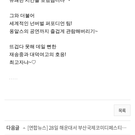
유쾌한 시간을 보냈습니다 ^-^
그와 더불어
세계적인 넌버벌 퍼포디언 팀!
옹알스의 공연까지 즐겁게 관람해버리기~
뜨겁다 못해 데일 뻔한
재송중과 대덕여고의 호응!
최고자냐~♡
목록
다음글
[연합뉴스] 28일 해운대서 부산국제코미디페스티벌 쇼케이스 공연(2018.07.27)