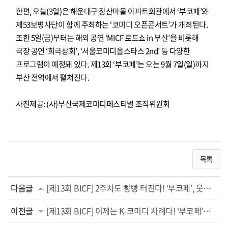
한편, 오늘(3일)은 해운대구 장산마을 아파트회관에서 ‘부코페’와
제53보병사단이 함께 주최하는 ‘코미디 오픈콘서트’가 개최된다.
또한 5일(금)부터는 해외 공연 ‘MICF 로드쇼 in 부산’을 비롯해
극장 공연 ‘희극상회’, ‘서울코미디올스타스 2nd’ 등 다양한
프로그램이 예정돼 있다. 제13회 ‘부코페’는 오는 9월 7일(일)까지
부산 전역에서 펼쳐진다.
사진제공: (사)부산국제코미디페스티벌 조직위원회
목록
다음글
[제13회 BICF] 2주차도 빵빵 터진다! ‘부코페’, 웃음 보장 라인업 ‘기대 폭발’
이전글
[제13회 BICF] 이제는 K-코미디 차례다! ‘부코페’의 별미 ‘코미디 세미나’ 성료