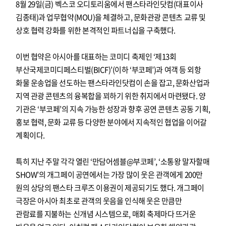
8월 29일(금) 벡스코 오디토리움에서 팬스타라인닷컴(대표이사
김종태)과 업무협약(MOU)을 체결하고, 문화관광 콘텐츠 교류 및
상호 협력 강화를 위한 본격적인 파트너십을 구축했다.
이번 협약은 아시아를 대표하는 코미디 축제인 ‘제13회
부산국제코미디페스티벌(BICF)’(이하 ‘부코페’)과 여객 등 외항
화물 운송업을 선도하는 팬스타라인닷컴이 손을 잡고, 문화산업과
지역 관광 콘텐츠의 융복합을 꾀하기 위한 취지에서 마련됐다. 양
기관은 ‘부코페’의 지속 가능한 성장과 향후 공연 콘텐츠 공동 기획,
홍보 협력, 문화 교류 등 다양한 분야에서 지속적인 협업을 이어갈
계획이다.
특히 지난 주말 각각 열린 ‘만담어셈블@부코페’, ‘소통왕 말자할매
SHOW’의 개그페이 공연에서는 가장 많이 웃은 관객에게 200만
원의 상당의 팬스타 크루즈 이용권이 제공되기도 했다. 개그페이
극장은 아시아 최초로 관객의 웃음을 인식해 웃은 만큼만
관람료를 지불하는 신개념 시스템으로, 매회 축제마다 뜨거운