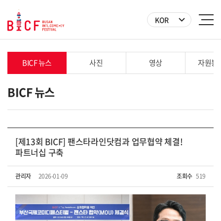
KOR
BICF 뉴스
사진
영상
자원봉
BICF 뉴스
[제13회 BICF] 팬스타라인닷컴과 업무협약 체결!
파트너십 구축
관리자
2026-01-09
조회수
519