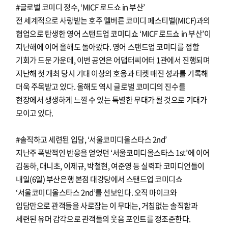
#글로벌 코미디 정수, ‘MICF 로드쇼 in 부산’
전 세계적으로 사랑받는 호주 멜버른 코미디 페스티벌(MICF)과의
협업으로 탄생한 영어 스탠드업 코미디쇼 ‘MICF 로드쇼 in 부산’이
지난해에 이어 올해도 돌아왔다. 영어 스탠드업 코미디를 접할
기회가 드문 가운데, 이번 공연은 어댑터씨어터 1관에서 진행되며
지난해 첫 개최 당시 기대 이상의 호응과 티켓 매진 성과를 기록해
더욱 주목받고 있다. 올해도 역시 글로벌 코미디의 진수를
현장에서 생생하게 느낄 수 있는 특별한 무대가 될 것으로 기대가
모이고 있다.
#솔직하고 세련된 입담, ‘서울코미디올스타스 2nd’
지난주 폭발적인 반응을 얻었던 ‘서울코미디올스타스 1st’에 이어
김동하, 대니초, 이제규, 박철현, 여준영 등 실력파 코미디언들이
내일(6일) 부산은행 본점 대강당에서 스탠드업 코미디쇼
‘서울코미디올스타스 2nd’를 선보인다. 오직 마이크와
입담만으로 관객들을 사로잡는 이 무대는, 거침없는 솔직함과
세련된 유머 감각으로 관객들의 웃음 포인트를 정조준한다.