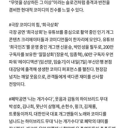
“무엇을 상상하든 그 이상”이라는 슬로건처럼 충격과 반전을
겸비한 현대적 코미디의 진수를 느낄 수 있다.
#극장 코미디의 힘, ‘희극상회’
극장 공연 ‘희극상회’는 유튜브를 중심으로 활약 중인 인기 개그
콘텐츠 크리에이터들과 코미디언들이 한자리에 모인다. 유튜브
‘희극인즈’를 운영 중인 개그맨 신윤승, 박민성을 필두로, 200만
구독자를 보유한 ‘낄낄상회’(장윤석, 임종혁), 60만 구독자 우먼
파워 ‘레이디액션’(임선양, 임슬기)이 내일(7일) 부산은행 본점
대강당에 출격해 생생한 코미디 퍼포먼스를 펼친다. 현장감
넘치는 깨알 웃음으로, 관객들에게 색다른 재미를 선사할
전망이다.
#폐막공연 ‘나는 개가수다’, 웃음과 감동의 하이브리드 무대
박성호, 김나희, 못난이 삼형제, 손헌수, 윙크, 김재롱,
트롯둥이까지. 대한민국 대표 개그맨들이 노래와 코미디를
넘나드는 하이브리드 무대 ‘나는 개가수다’로 폐막의 대미를