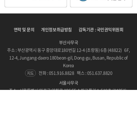
연락 및 문의
개인정보취급방침
감독기관 : 국민권익위원회
부산사무국
주소 : 부산광역시 동구 중앙대로180번길 12-4 (초량동) 6층 (48822) 6F,
12-4, Jungang-daero 180beon-gil, Dong-gu, Busan, Republic of
Korea
전화 : 051.916.8828
팩스 : 051.637.8820
지도
서울사무국
주소 : 서울특별시 마포구 양화로 186 5F 스파크플러스 510호 (04051)
#510, SPARKPLUS, LC Tower, 186 Yanghwa-ro, Mapo-gu, Seoul,
Republic of Korea
지도
Copyright © BICF 2021. All Rights Reserved.