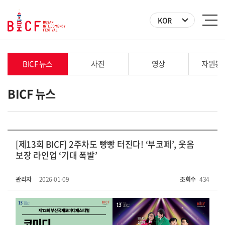
KOR
BICF 뉴스
사진
영상
자원봉
BICF 뉴스
[제13회 BICF] 2주차도 빵빵 터진다! ‘부코페’, 웃음
보장 라인업 ‘기대 폭발’
관리자
2026-01-09
조회수
434