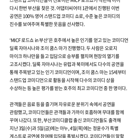
다시 한번 부산을 찾은 것. 어댑터씨어터 1관에서 진행된 이번
공연은 100% 영어 스탠드업 코미디 쇼로, 수준 높은 코미디의
진수를 보여주며 특별한 웃음을 선사했다.
‘MICF 로드쇼 in 부산’은 호주에서 높은 인기를 얻고 있는 코미디언
딜룩 자야시나와 조이 쿰스 마가 진행했다. 두 사람은 오로지
마이크 하나만을 들고 입담으로 승부를 펼치며 현장의 열기를
고조시켰다. 딜룩 자야시나는 유럽과 북미에서도 다수의 공연을
통해 주목받고 있는 인기 코미디언이며, 조이 쿰스 마는 15세부터
스탠드업 코미디언으로 활동을 시작해 다수의 코미디 상을
수상하는 등 높은 평가를 받는 호주의 최고 코미디언 중 한 명이다.
관객들은 음료 등을 즐기며 자유로운 분위기 속에서 공연을
관람했고, 코미디언들은 관객들과 가까이 호흡하며 무대를 함께
꾸며 나갔다. 또한, 부산코미디클럽 출신 코미디언들도 출격해
지난 3일(수)과 5일(금)에는 아누, 4일(목)에는 정윤수가 특별
게스트로 공연에 참여해 입담을 폭발시켰다. 코미디언들이 말할