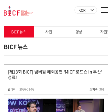
KOR
BICF 뉴스
사진
영상
자원봉
BICF 뉴스
[제13회 BICF] 넘버원 해외공연 ‘MICF 로드쇼 in 부산’
성료!
관리자
2026-01-09
조회수
361