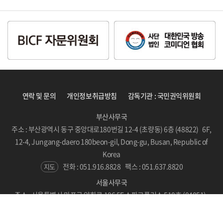
연락 및 문의
개인정보취급방침
감독기관 : 국민권익위원회
부산사무국
주소 : 부산광역시 동구 중앙대로180번길 12-4 (초량동) 6층 (48822) 6F,
12-4, Jungang-daero 180beon-gil, Dong-gu, Busan, Republic of
Korea
전화 : 051.916.8828
팩스 : 051.637.8820
지도
서울사무국
주소 : 서울특별시 마포구 양화로 186 5F 스파크플러스 510호 (04051)
#510, SPARKPLUS, LC Tower, 186 Yanghwa-ro, Mapo-gu, Seoul,
Republic of Korea