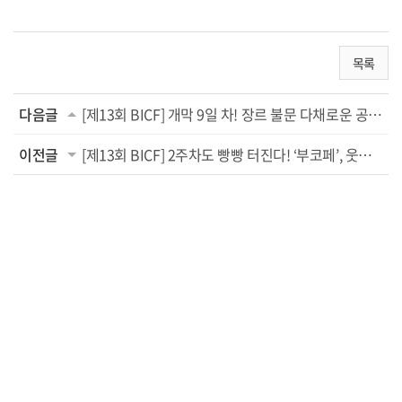
목록
다음글
[제13회 BICF] 개막 9일 차! 장르 불문 다채로운 공연으로 부산 접수!
이전글
[제13회 BICF] 2주차도 빵빵 터진다! ‘부코페’, 웃음 보장 라인업 ‘기대 폭발’