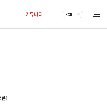
커뮤니티
KOR
공지사항
BICF 뉴스
사진
영상
자원봉사자
오픈!