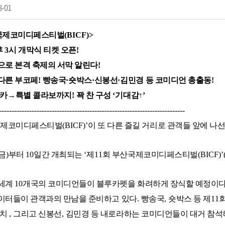
8-01
국제코미디페스티벌
(BICF)>
후
3
시 개막식 티켓 오픈
!
으로 본격 축제의 서막 알린다
!
다른 부코페
!
빵송국
·
숏박스
·
신봉선
·
김민경 등 코미디언 총출동
!
카
→
특별 콜라보까지
!
꽉 찬 구성
‘
기대감
↑
’
--------------------------------------------------------------------------
국제코미디페스티벌
(BICF)’
이 또 다른 즐길 거리로 관객들 앞에 나
금
)
부터
10
일간 개최되는
‘
제
11
회 부산국제코미디페스티벌
(BICF)’
 세계
10
개국의 코미디언들이 블루카펫을 화려하게 장식할 예정이
이터들이 관객과의 만남을 준비하고 있다
.
빵송국
,
숏박스 등 제
11
케치
,
그리고 신봉선
,
김민경 등 내로라하는 코미디언들이 대거 참