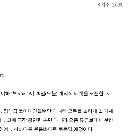
조회수
1,080
선다
.
(
이하
‘
부코페
’)
이
20
일
(
오늘
)
개막식 티켓을 오픈한다
.
다
.
정상급 코미디언들뿐만 아니라 모두를 놀라게 할 대세
회 부코페 극장 공연팀 뿐만 아니라 요즘 유튜브에서 핫한
석하여 부산바다를 웃음바다로 물들일 예정이다
.