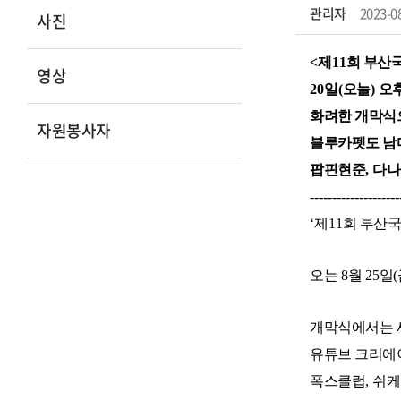
관리자
2023-0
사진
<
제
11
회 부산
영상
20
일
(
오늘
)
오
화려한 개막식
자원봉사자
블루카펫도 남
팝핀현준
,
다나
--------------------
‘
제
11
회 부산
오는
8
월
25
일
(
개막식에서는
유튜브 크리에
폭스클럽
,
쉬