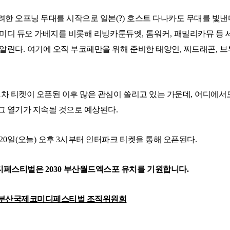
려한 오프닝 무대를 시작으로 일본
(?)
호스트 다나카도 무대를 빛낸
코미디 듀오 가베지를 비롯해 리빙카툰듀엣
,
톰워커
,
패밀리카뮤 등 
 알린다
.
여기에 오직 부코페만을 위해 준비한 태양인
,
찌드래곤
,
브
1
차 티켓이 오픈된 이후 많은 관심이 쏠리고 있는 가운데
,
어디에서도
그 열기가 지속될 것으로 예상된다
.
20
일
(
오늘
)
오후
3
시부터 인터파크 티켓을 통해 오픈된다
.
디페스티벌은
2030
부산월드엑스포 유치를 기원합니다
.
부산국제코미디페스티벌 조직위원회