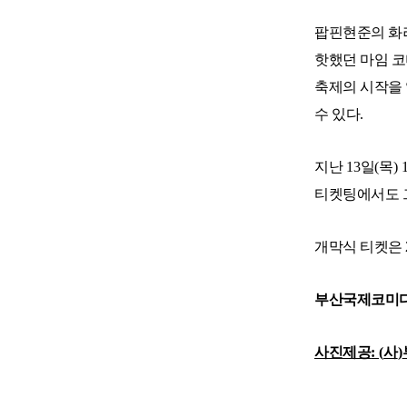
팝핀현준의 화
핫했던 마임 
축제의 시작을
수 있다
.
지난
13
일
(
목
) 
티켓팅에서도 
개막식 티켓은
부산국제코미
사진제공
: (
사
)