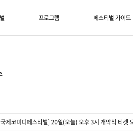
벌
프로그램
페스티벌 가이드
개막식
공연시간표
국내공연팀
공연장안내
해외초청작
온라인상영안내
스
부대행사
폐막식
산국제코미디페스티벌] 20일(오늘) 오후 3시 개막식 티켓 