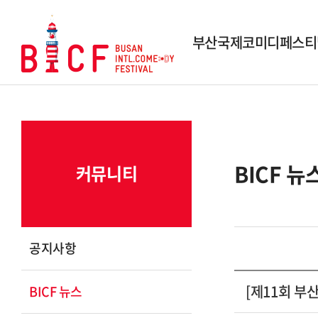
부산국제코미디페스티
행사개요
역대 페스티벌
역대 수상작
BICF 뉴
커뮤니티
시상내역
조직도
스폰서 및 파트너
공지사항
연락 및 문의
[제11회 부
BICF 뉴스