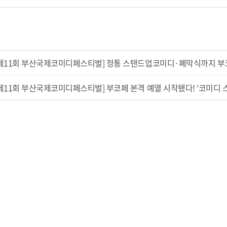
제11회 부산국제코미디페스티벌] 정통 스탠드업코미디·폐막식까지 부코페
제11회 부산국제코미디페스티벌] 부코페 본격 예열 시작됐다! ‘코미디 스쿨