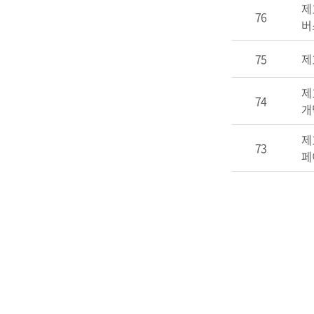
제
76
버스
75
제
제
74
개
제
73
페이