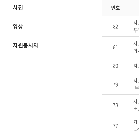
사진
번호
제
영상
82
투
제
자원봉사자
81
데뷔
80
제
제
79
‘부
제
78
버스
제
77
다양