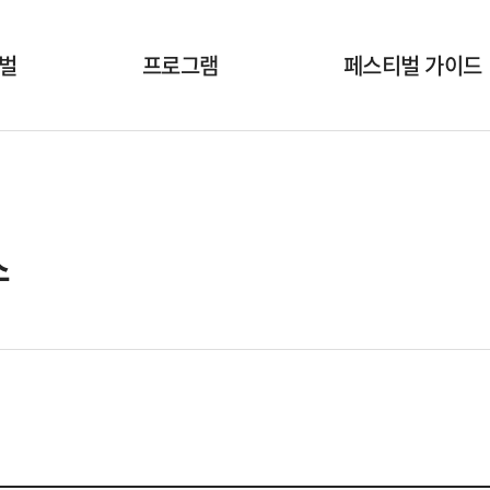
벌
프로그램
페스티벌 가이드
개막식
공연시간표
국내공연팀
공연장안내
해외초청작
온라인상영안내
스
부대행사
폐막식