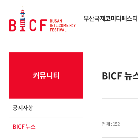
부산국제코미디페스티
행사개요
역대 페스티벌
역대 수상작
BICF 뉴
커뮤니티
시상내역
조직도
스폰서 및 파트너
공지사항
연락 및 문의
전체 : 152
BICF 뉴스