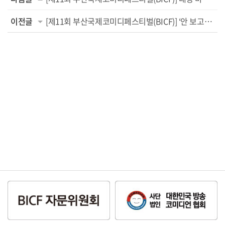
이전글
[제11회 부산국제코미디페스티벌(BICF)] ‘안 보고는 못 배길’ 2주 차 극장 공연팀 라...