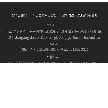
연락 및 문의
개인정보취급방침
감독기관 : 국민권익위원회
부산사무국
주소 : 부산광역시 동구 중앙대로180번길 12-4 (초량동) 6층 (48822) 6F,
12-4, Jungang-daero 180beon-gil, Dong-gu, Busan, Republic of
Korea
전화 : 051.916.8828
팩스 : 051.637.8820
지도
서울사무국
주소 : 서울특별시 마포구 양화로 186 5F 스파크플러스 510호 (04051)
#510, SPARKPLUS, LC Tower, 186 Yanghwa-ro, Mapo-gu, Seoul,
Republic of Korea
지도
Copyright © BICF 2021. All Rights Reserved.