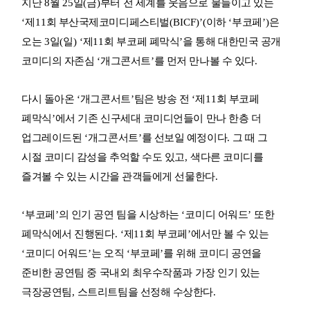
지난
8
월
25
일
(
금
)
부터 전 세계를 웃음으로 물들이고 있는
‘
제
11
회 부산국제코미디페스티벌
(BICF)’(
이하
‘
부코페
’)
은
오는
3
일
(
일
) ‘
제
11
회 부코페 폐막식
’
을 통해 대한민국 공개
코미디의 자존심
‘
개그콘서트
’
를 먼저 만나볼 수 있다
.
다시 돌아온
‘
개그콘서트
’
팀은 방송 전
‘
제
11
회 부코페
폐막식
’
에서 기존 신구세대 코미디언들이 만나 한층 더
업그레이드된
‘
개그콘서트
’
를 선보일 예정이다
.
그 때 그
시절 코미디 감성을 추억할 수도 있고
,
색다른 코미디를
즐겨볼 수 있는 시간을 관객들에게 선물한다
.
‘
부코페
’
의 인기 공연 팀을 시상하는
‘
코미디 어워드
’
또한
폐막식에서 진행된다
. ‘
제
11
회 부코페
’
에서만 볼 수 있는
‘
코미디 어워드
’
는 오직
‘
부코페
’
를 위해 코미디 공연을
준비한 공연팀 중 국내외 최우수작품과 가장 인기 있는
극장공연팀
,
스트리트팀을 선정해 수상한다
.