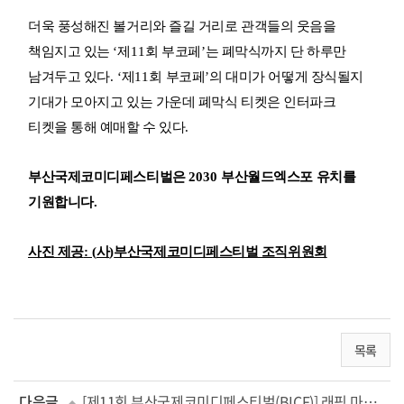
더욱 풍성해진 볼거리와 즐길 거리로 관객들의 웃음을
책임지고 있는
‘
제
11
회 부코페
’
는 폐막식까지 단 하루만
남겨두고 있다
. ‘
제
11
회 부코페
’
의 대미가 어떻게 장식될지
기대가 모아지고 있는 가운데 폐막식 티켓은 인터파크
티켓을 통해 예매할 수 있다
.
부산국제코미디페스티벌은
2030
부산월드엑스포 유치를
기원합니다
.
사진 제공
: (
사
)
부산국제코미디페스티벌 조직위원회
목록
다음글
[제11회 부산국제코미디페스티벌(BICF)] 래핑 마이크-서울코미디올스타스-급식왕