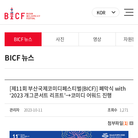
KOR
BICF 뉴스
사진
영상
자원봉
BICF 뉴스
[제11회 부산국제코미디페스티벌(BICF)] 폐막식 with
‘2023 개그콘서트 리프트’→코미디 어워드 진행
관리자
2023-10-11
조회수
1,271
첨부파일
(
1
)