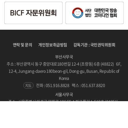
연락 및 문의
개인정보취급방침
감독기관 : 국민권익위원회
부산사무국
주소 : 부산광역시 동구 중앙대로180번길 12-4 (초량동) 6층 (48822) 6F,
12-4, Jungang-daero 180beon-gil, Dong-gu, Busan, Republic of
Korea
전화 : 051.916.8828
팩스 : 051.637.8820
지도
서울사무국
주소 : 서울특별시 마포구 양화로 186 5F 스파크플러스 510호 (04051)
#510, SPARKPLUS, LC Tower, 186 Yanghwa-ro, Mapo-gu, Seoul,
Republic of Korea
지도