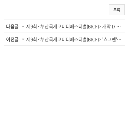
목록
다음글
제9회 <부산국제코미디페스티벌(BICF)> 개막 D-3, 즐길 수 있는 관전 포인트
이전글
제9회 <부산국제코미디페스티벌(BICF)> '쇼그맨'-'희극상회'-'변기수 (목)욕쇼'-'잇츠 홈쇼핑주...