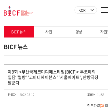
KOR
BICF 뉴스
사진
영상
자원봉
BICF 뉴스
제9회 <부산국제코미디페스티벌(BICF)> 부코페의
입담 ‘썰빵’ ‘코미디헤이븐쇼’ ‘서울메이트’, 안방극장
달군다
관리자
2022-05-12
조회수
1,158
첨부파일
(
1
)