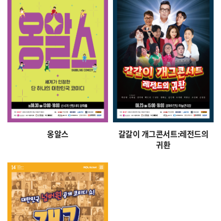
옹알스
갈갈이 개그콘서트:레전드의
귀환